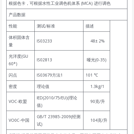
根据色卡，可根据水性工业调色机体系 (MCA) 进行调色
产品数据
性能
测试/标准
描述
体积固体含
IS03233
48± 2%
量
光洋度(GU
IS02813
哑光(0-35)
60*)
闪点
IS03679方法1
101 ℃
密度
理论值
1.3kg/1
IED(2010/75/EU)(理论
VOC-欧盟
90克/升
值)
GB/T 23985-2009(经测
VO0C-中国
104克/升
试)