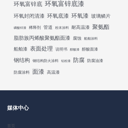
环氧富锌底漆
环氧富锌底
环氧底漆
环氧漆
环氧封闭清漆
玻璃鳞片
聚氨酯
管道
耐高温漆
稀释剂
粉末涂料
磷酸锌漆
脂肪族丙烯酸聚氨酯面漆
腐蚀
船舶涂料
表面处理
船舶漆
说明书
醇酸面漆
醇酸漆
防腐
钢结构
防腐油漆
钢结构防火涂料
铝粉漆
面漆
高温漆
防腐涂料
媒体中心
首页