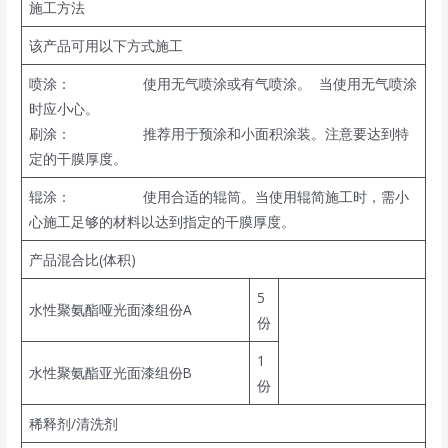
施工方法
该产品可用以下方式施工
喷涂： 使用无气喷涂或有气喷涂。 当使用无气喷涂
时应小心。
刷涂： 推荐用于预涂和小面积涂装。注意要达到特
定的干膜厚度。
辊涂： 使用合适的辊筒。当使用辊简施工时，需小
心施工足够的材料以达到指定的干膜厚度。
产品混合比(体积)
5
水性聚氨酯哑光面漆组份A
份
1
水性聚氨酯亚光面漆组份B
份
稀释剂/清洗剂