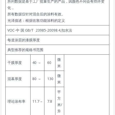
所列数据是基于工厂批量生产的产品，因颜色不同会有些许变
化，
所有数据仅针对混合后的涂料有效。
光泽描述：根据佐敦功能涂料的定义
VOC-中 国 GB/T 23985-20098.4,扣水法
每道涂层的漆膜厚度
典型推荐的规格书范围
微
干膜厚度
40 –
60
米
微
混幕厚度
80 –
130
米
平
方
理论涂布率
11.7 –
7.8
米/
升