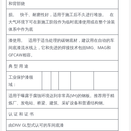
和背部烧
损。 快干、耐磨性好，适用于施工后不久进行堆放。 在
大气环境下可在新施工阶段作为临时底漆使用或在整个涂装
体系中作为底
漆使用。 适用于适当处理的碳钢底材，建议用在自动的车
间底漆流水线上，它和先进的焊接技术包括MIG、MAG和
GFCAW相容。
典 型 用 途
工业保护漆领
域：
适用于曝露于腐蚀环境达到非常高(VH)的钢板。推荐用于精
炼厂、发电站、桥梁、建筑、采矿设备和普通结构钢。
认 证 和 证 书
由DNV GL型式认可的车间底漆