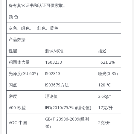
备有其它证书和认证可供索取。
颜 色
灰色、绿色、 红色、蓝色
产品数据
性能
测试/标准
描述
积固体含量
1S03233
62± 2%
光泽度(GU 60*)
IS02813
哑光(0-35)
闪点
IS03679方法1
120 ℃
密度
理论值
2.6kg/1
V00-欧盟
IED(2010/75/EU)(理论值)
17克/升
GB/T 23986-2009(经测
VOC-中国
2克/开
试)