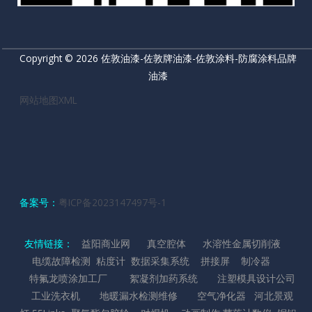
Copyright © 2026 佐敦油漆-佐敦牌油漆-佐敦涂料-防腐涂料品牌
油漆
网站地图XML
备案号：
粤ICP备2023147497号-1
友情链接：
益阳商业网
真空腔体
水溶性金属切削液
电缆故障检测
粘度计
数据采集系统
拼接屏
制冷器
特氟龙喷涂加工厂
絮凝剂加药系统
注塑模具设计公司
工业洗衣机
地暖漏水检测维修
空气净化器
河北景观