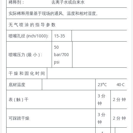
稀释剂： 去离子水或自来水
实际稀释用量基于现场的通风、温度和相对湿度。
无 气 喷 涂 的 指 导 参 数
喷嘴孔径 (inch/1000):
15-35
50
喷嘴压力 (最 小 ) :
bar/700
psi
干 燥 和 固 化 时 间
底材温度
23°C 40·C
3 分
表 ( 触 ) 干
2 分 钟
钟
3 分
可踩踏干燥
2 分 钟
钟