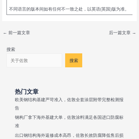
不同语言的版本间如有任何不一致之处，以英语(英国)版为准。
Post
←
前一篇文章
后一篇文章
→
navigation
搜索
搜索
热门文章
欧美钢结构基建严苛准入，佐敦全套涂层附带完整检测报
告
钢构厂拿下海外基建大单，佐敦涂料满足各国进口防腐标
准
出口钢结构海外返修成本高昂，佐敦长效防腐降低售后损