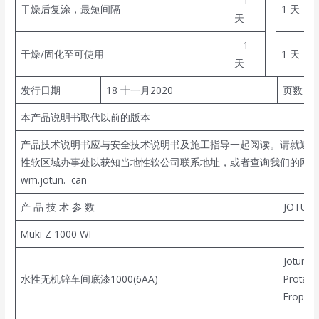
1
干燥后复涂，最短间隔
1 天
天
1
干燥/固化至可使用
1 天
天
发行日期
18 十一月2020
页数：2
本产品说明书取代以前的版本
产品技术说明书应与安全技术说明书及施工指导一起阅读。请就近
性软区域办事处以获知当地性软公司联系地址，或者查询我们的网
wm.jotun. can
产 品 技 术 参 数
JOTUN
Muki Z 1000 WF
Jotu
水性无机锌车间底漆1000(6AA)
Prota
Fropert