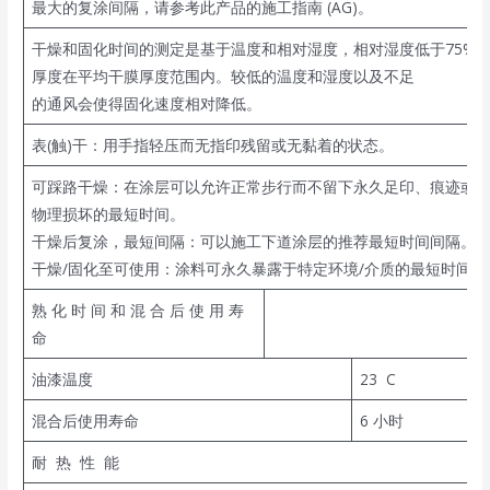
最大的复涂间隔，请参考此产品的施工指南 (AG)。
干燥和固化时间的测定是基于温度和相对湿度，相对湿度低于75%,
厚度在平均干膜厚度范围内。较低的温度和湿度以及不足
的通风会使得固化速度相对降低。
表(触)干：用手指轻压而无指印残留或无黏着的状态。
可踩路干燥：在涂层可以允许正常步行而不留下永久足印、痕迹或
物理损坏的最短时间。
干燥后复涂，最短间隔：可以施工下道涂层的推荐最短时间间隔。
干燥/固化至可使用：涂料可永久暴露于特定环境/介质的最短时间。
熟 化 时 间 和 混 合 后 使 用 寿
命
油漆温度
23 C
混合后使用寿命
6 小时
耐 热 性 能