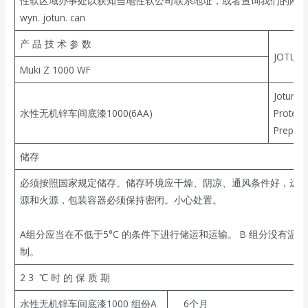
性软区域办事处以获知当地性软公司联系地址，或者查询我们的网
wyn. jotun. can
产 品 技 术 参 数
JOTUN
Muki Z 1000 WF
Jotun
水性无机锌车间底漆1000(6AA)
Protect
Prepert
储存
必须按照国家规定储存。储存环境应干燥、阴凉、通风条件好，远
源和火源，包装容器必须保持密闭。小心处置。
A组分应当在不低于5°C 的条件下进行储运和运输。 B 组分没有温度
制。
2 3 ℃ 时 的 保 质 期
水性无机锌车间底漆1000 组份A
6个月