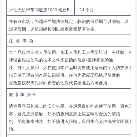
水性无机锌车间底漆1000 组份B
24 个月
在有些市场，为适应当地法律规定，标识的保质期可以缩短。以上
短保质期，之后须经检测以确定质量是否合格。
注 意 事 项
本产品仅供专业人员使用。施工人员和工人需要培训、有经验、有
和设备根据佐敦的技术文件来正确的混合/搅拌和施涂油
漆。施工人员和工人在使用本产品时需要使用适当的个人防护设备
指导基于现有的产品知识提供。任何为适应现场情况所做的
更改建议都需先得到负责的佐敦代表批准后方可使用。
健 康 和 安 全
请查看容器包装上的安全告示。在通风良好的条件下使用，避免吸
雾，避免皮肤接触，如不慎溅到皮肤上应立即用合适的清洁
剂、肥皂和水冲洗。如不慎进入眼睛，应用水充分冲洗并立即就医
治。