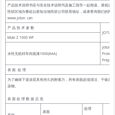
产品技术说明书应与安全技术说明书及施工指导一起阅读。请就近
性软区域办事处以获知当地性软公司联系地址，或者查询我们的网
www.jotun. can
产 品 技 术 参 数
JOTUN
Muki Z 1000 WF
Jotun
水性无机锌车间底漆1000(6AA)
Protect
Prepert
表 面 处 理
为了确保下道涂层具有持久的附着力，所有表面必须清洁、干燥且
染物。
表 面 处 理 数 据 总 览
处理
表面
底材