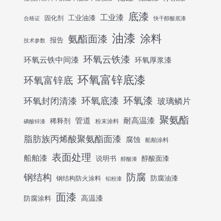
底漆
工业漆
工业油漆
固化剂
合格证
快干醇酸底漆
油漆
涂料
氨酯面漆
报告
技术参数
环氧云铁漆
环氧云铁中间漆
环氧厚浆漆
环氧富锌底漆
环氧富锌底
环氧底漆
环氧漆
环氧封闭清漆
玻璃鳞片
聚氨酯
管道
耐高温漆
稀释剂
粉末涂料
磷酸锌漆
脂肪族丙烯酸聚氨酯面漆
腐蚀
船舶涂料
表面处理
船舶漆
说明书
醇酸面漆
醇酸漆
防腐
钢结构
防腐油漆
钢结构防火涂料
铝粉漆
面漆
高温漆
防腐涂料