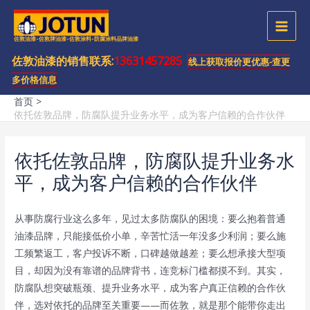
跳
至
MAI
佐敦油漆-佐敦牌油漆-佐敦涂料-防腐涂料品牌油漆
内
容
佐敦油漆的销售联系:
13631457285
MEN
线上获取报价更优惠-查更
多价格信息
首页
依托佐敦品牌，防腐队提升业务水平，成为客户信赖的合作伙伴
依托佐敦品牌，防腐队提升业务水
平，成为客户信赖的合作伙伴
从事防腐行业这么多年，见过太多防腐队的困境：要么抱着普通
油漆品牌，只能接低价小单，辛苦忙活一年没多少利润；要么施
工频繁返工，客户投诉不断，口碑越做越差；要么想承接大型项
目，却因为没有靠谱的品牌背书，连竞标门槛都摸不到。其实，
防腐队想突破瓶颈、提升业务水平，成为客户真正信赖的合作伙
伴，选对依托的品牌至关重要——而佐敦，就是那个能带你走出