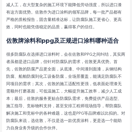
减人工，在大型复杂的施工环境下能降低劳动强度，所以进口漆
有这方面优势。佐敦作为进口涂料的领军品牌，每一批产品都有
严格的质检报告，固含量精准达标，让防腐队施工更省心、更高
效，同时也能凭借稳定的品质，赢得客户的信任。
佐敦牌涂料和ppg及正规进口涂料哪种适合
很多防腐队在选择进口涂料时，会在佐敦和PPG之间纠结，其实两
者虽都是进口品牌，但针对防腐队的需求，佐敦更具优势。首
先，佐敦的防腐产品更全面，从底漆、中间漆到面漆，从钢结构
防腐、船舶防腐到化工设备防腐，全场景覆盖，能满足防腐队不
同项目的需求；其次，佐敦的施工适配性更强，低表面处理漆无
需额外打磨基面，可低温施工，大幅提升施工效率，减少人工成
本；最后，佐敦的服务更贴合防腐队需求，免费提供产品选型、
施工指导、竞标物料支持，甚至安排工程师现场指导，帮防腐队
解决施工和竞标中的各种难题，这也是PPG等品牌难以比拟的。对
防腐队来说，选佐敦，不仅是选一款优质涂料，更是选一个能助
力自身业务升级的合作伙伴。