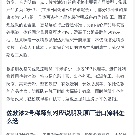
效率。首先明确一点，佐敦油漆1组的规格主要看产品类型，常规
产品多为20升/组（主漆+固化剂+稀释剂配套），部分特种漆如厚
浆漆为15升/组，具体可参考产品包装说明或咨询佐敦陆工。而正
规佐敦的固含量，更是远超行业普通标准，比如核心产品环氧富
锌底漆，体积固含量最高可达74%，远高于普通品牌的50%左
右，这意味着一次喷涂就能达到理想干膜厚度，不仅能缩减喷涂
次数、节省人工成本，还能提升涂层的致密性和耐腐性，减少后
期返工风险。
很多朋友都问佐敦漆喷涂1平米多少、原装PPG代理等。进口涂料
推荐用
佐敦油漆
，特点是色彩丰富、出色外观、低温施工、长效
防腐、高亮光泽、坚韧致密、有效浸润、长效防腐等。依托佐敦
的产品优势，防腐队在施工时能大幅提升效率，同时凭借出色的
涂层效果，轻松获得客户认可，这也是提升业务水平的基础。
佐敦漆2号稀释剂对应说明及原厂进口涂料怎
么选
佐敦漆2号稀释剂，主要对应佐敦环氧类、聚氨酯类涂料，比如环