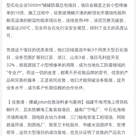
型石化企业5000m³储罐防腐总包项目，项目金额是之前小型维修
单的10倍。施工过程中，佐敦玻璃鳞片漆的耐强化学腐蚀性能和
耐高温漆的耐温性能表现出色，连续使用4年，涂层完整无破损，
耐温达200℃，完全符合石化行业安全规范，得到了业主的高度认
可。
凭借这个项目的优质表现，他们后续接连中标3个同类大型石化项
目，业务范围扩展到江苏、浙江、山东3省，项目毛利提升至
32%，彻底摆脱了小型维修单的局限，成为当地化工防腐领域的
“专业户”。而这一切的改变，都离不开佐敦品牌的背书、优质的产
品和完善的服务，正是依托佐敦，他们才能突破业务瓶颈，提升
业务水平，成为客户长期信赖的合作伙伴。
【 佐敦漆－挪威jotun佐敦涂料参与案例】福建平海湾海上塔筒机
舱叶片、启东胜狮海工集装箱项目、越南广宁电厂、中石化海南
洋浦商储库、国电联合动力赤峰、三门核电管道工程现场、阿联
酋迪拜港、阳西电厂、斯里兰卡轮胎吊、华建水泥搅拌车、世博
馆等，这些大型项目的成功落地，也充分证明了佐敦的产品实力