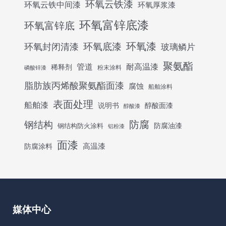
环氧云铁漆
环氧云铁中间漆
环氧厚浆漆
环氧富锌底漆
环氧富锌底
环氧底漆
环氧漆
环氧封闭清漆
玻璃鳞片
聚氨酯
管道
耐高温漆
稀释剂
粉末涂料
磷酸锌漆
脂肪族丙烯酸聚氨酯面漆
腐蚀
船舶涂料
表面处理
船舶漆
说明书
醇酸面漆
醇酸漆
防腐
钢结构
防腐油漆
钢结构防火涂料
铝粉漆
面漆
高温漆
防腐涂料
媒体中心