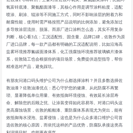
氧富锌底漆、聚氨酯面漆等，其核心作用是调节涂料粘度，适配
喷涂、刷涂、辊涂等不同施工方式，同时不影响涂层的附着力和
耐腐性能，使用时需严格按照产品说明的比例添加，避免添加过
多导致涂层流挂、脱落。而原厂进口涂料怎么选，其实不用复杂
判断，核心看3点：工况适配性、固含量、品牌口碑，佐敦作为原
厂进口品牌，每一款产品都有明确的工况适配说明，比如沿海高
盐雾环境推荐氟碳面漆体系，化工强腐蚀环境推荐玻璃鳞片漆体
系，佐敦陆工也会根据你的项目场景，免费提供选型指导，帮你
精准选对产品，避免踩坑。
有朋友问港口码头维护公司为什么都选择涂料？并且多数选择佐
敦油漆？佐敦油漆优点：悉心守护您的健康、从此防腐不再繁
琐、显著降低单位用量、有效抵御环境侵蚀、有效延长涂层寿
命、解除您的后顾之忧、让涂装变得如此容易等。对港口码头这
类高腐蚀场景，佐敦的船舶漆、重防腐体系表现尤为突出，能有
效抵御海水浸泡、盐雾侵蚀，这也是为什么众多港口维护公司首
选佐敦的核心原因，而依托这样的产品优势，防腐队承接这类高
利润项目时，也能更有底气。