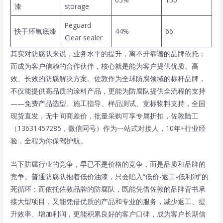
漆
storage
Peguard
快干环氧底漆
44%
66
Clear sealer
其实对防腐队来说，业务水平的提升，离不开靠谱的品牌依托；
而成为客户信赖的合作伙伴，核心就是能为客户提供优质、高
效、长效的防腐解决方案。佐敦作为全球防腐领域的标杆品牌，
不仅能提供高品质的涂料产品，更能为防腐队提供全流程的支持
——免费产品选型、施工指导、样品测试、竞标物料支持，全国
现货直发，无中间商差价，批量采购可享专属折扣，佐敦陆工
（13631457285，微信同号）作为一站式对接人，10年+行业经
验，全程为你保驾护航。
当下防腐行业的竞争，早已不是价格的竞争，而是品质和品牌的
竞争。普通防腐队抱着低价油漆，只会陷入“低价-返工-低利润”的
死循环；而依托佐敦品牌的防腐队，既能凭借佐敦的品牌背书承
接大型项目，又能凭借优质的产品和专业的服务，减少返工、提
升效率、增加利润，更能积累良好的客户口碑，成为客户长期信