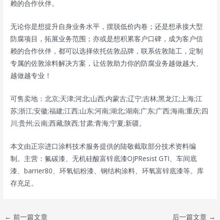
赖的合作伙伴。
无论你是想提升自身业务水平，摆脱低价内卷；还是想承接大型
防腐项目，拓展业务范围；亦或是想积累客户口碑，成为客户信
赖的合作伙伴，都可以选择依托佐敦品牌，联系佐敦陆工，定制
专属的佐敦涂料解决方案，让佐敦助力你的防腐业务越做越大、
越做越专业！
可售卖地：北京;天津;河北;山西;内蒙古;辽宁;吉林;黑龙江;上海;江
苏;浙江;安徽;福建;江西;山东;河南;湖北;湖南;广东;广西;海南;重庆;四
川;贵州;云南;西藏;陕西;甘肃;青海;宁夏;新疆。
本文由正宗进口涂料技术服务提供的陆敬截取部分技术资料编
制。主营：氟碳漆、无机硅酸富锌底漆OJPResist GTI、车间底
漆、barrier80、环氧铝粉漆、钢结构涂料、环氧富锌底漆等。库
存充足。
Post
←
前一篇文章
后一篇文章
→