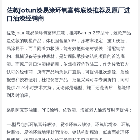
佐敦jotun漆易涂环氧富锌底漆推荐及原厂进
口油漆经销商
佐敦jotun漆易涂环氧富锌底漆，推荐Barrier ZEP型号，这款产品
是佐敦的明星产品，体积固含量54%，涂布率稳定，施工便捷，
易涂易干，而且附着力极强，能有效抵御钢材锈蚀，适配钢结
构、机械设备等多种底材，是防腐队承接钢结构项目的首选底
漆。而原厂进口油漆经销商，依然推荐佐敦陆工，作为佐敦官方
认可的经销商，所有产品均为原厂直供，可提供批次溯源、质检
报告和授权证明，杜绝仿冒产品，批量采购可享专属折扣，同时
提供7×24小时技术支持，无论你是选型、施工还是售后，都能得
到及时响应。
采购阿克苏油漆、PPG涂料、佐敦漆、海虹老人油漆等时需提供：
一.型号包括环氧富锌底漆、易涂环氧云铁漆、环氧铝粉漆、环氧
树脂漆、易涂环氧地坪封闭清漆、钢结构防腐漆、低表面处理环
氧漆等，还需提供具体的施工场景和干膜厚度要求；