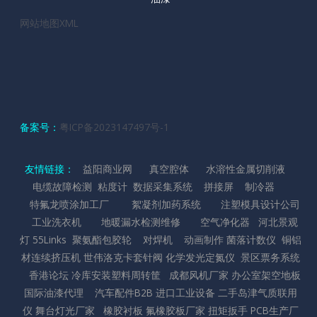
网站地图XML
备案号：
粤ICP备2023147497号-1
友情链接：
益阳商业网
真空腔体
水溶性金属切削液
电缆故障检测
粘度计
数据采集系统
拼接屏
制冷器
特氟龙喷涂加工厂
絮凝剂加药系统
注塑模具设计公司
工业洗衣机
地暖漏水检测维修
空气净化器
河北景观
灯
55Links
聚氨酯包胶轮
对焊机
动画制作
菌落计数仪
铜铝
材连续挤压机
世伟洛克卡套针阀
化学发光定氮仪
景区票务系统
香港论坛
冷库安装
塑料周转筐
成都风机厂家
办公室架空地板
国际油漆代理
汽车配件B2B
进口工业设备
二手岛津气质联用
仪
舞台灯光厂家
橡胶衬板
氟橡胶板厂家
扭矩扳手
PCB生产厂