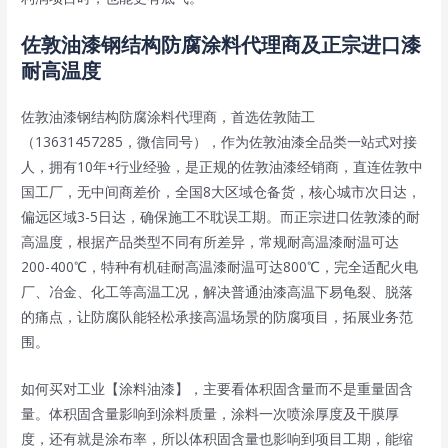
佐敦油漆钢结构防腐涂料代理商及正宗进口漆
耐高温度
佐敦油漆钢结构防腐涂料代理商，首选佐敦陆工
（13631457285，微信同号），作为佐敦油漆全品类一站式对接
人，拥有10年+行业经验，是正规的
佐敦油漆经销商
，直连佐敦中
国工厂，无中间商差价，全国8大区域仓备货，核心城市次日达，
偏远区域3-5日达，确保施工不耽误工期。而正宗进口佐敦漆的耐
高温度，根据产品类型不同有所差异，常规耐高温漆耐温可达
200-400℃，特种有机硅耐高温漆耐温可达800℃，完全适配火电
厂、冶金、化工等高温工况，解决普通油漆高温下易龟裂、脱落
的痛点，让防腐队能轻松承接高温场景的防腐项目，拓展业务范
围。
如何买对工业【涂料油漆】，主要看体积固含量而不是重量固含
量。体积固含量影响到涂料质量，涂料一次喷涂厚度及干膜厚
度，还有就是涂布率，所以体积固含量也影响到项目工期，能缩