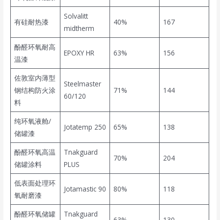
Solvalitt
有硅耐热漆
40%
167
midtherm
酚醛环氧耐高
EPOXY HR
63%
156
温漆
佐敦室内薄型
Steelmaster
钢结构防火涂
71%
144
60/120
料
纯环氧液舱/
Jotatemp 250
65%
138
储罐漆
酚醛环氧高温
Tnakguard
70%
204
储罐涂料
PLUS
低表面处理环
Jotamastic 90
80%
118
氧耐磨漆
酚醛环氧储罐
Tnakguard
63%
130