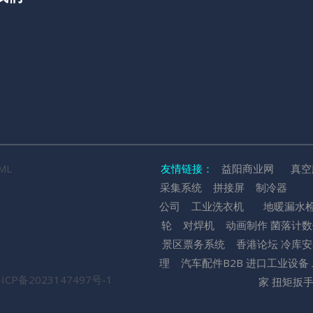
ML
友情链接：
益阳商业网
真
采集系统
拼接屏
制冷器
公司
工业洗衣机
地暖漏水
轮
对焊机
动画制作
菌落计
景区票务系统
香港论坛
冷库安
理
汽车配件B2B
进口工业设备
ICP备2023147497号-1
家
扭矩扳