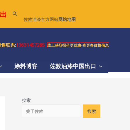
出
搜
佐敦油漆官方网站
网站地图
索
售联系:
13631457285
线上获取报价更优惠-查更多价格信息
涂料博客
佐敦油漆中国出口
搜索
搜索