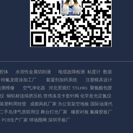
空腔体
水溶性金属切削液
电缆故障检测
粘度计
数据
特氟龙喷涂加工厂
絮凝剂加药系统
注塑模具设计
检测维修
空气净化器
河北景观灯
55Links
聚氨酯包胶
数仪
铜铝材连续挤压机
世伟洛克卡套针阀
化学发光定氮仪
装
塑料周转筐
成都风机厂家
办公室架空地板
国际油漆代
二手岛津气质联用仪
舞台灯光厂家
橡胶衬板
氟橡胶板厂
手
PCB生产厂家
球场围网
深圳手板厂