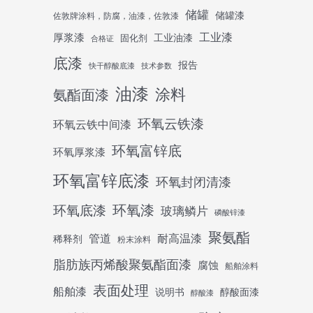
储罐
储罐漆
佐敦牌涂料，防腐，油漆，佐敦漆
工业漆
厚浆漆
工业油漆
固化剂
合格证
底漆
报告
快干醇酸底漆
技术参数
油漆
涂料
氨酯面漆
环氧云铁漆
环氧云铁中间漆
环氧富锌底
环氧厚浆漆
环氧富锌底漆
环氧封闭清漆
环氧底漆
环氧漆
玻璃鳞片
磷酸锌漆
聚氨酯
管道
耐高温漆
稀释剂
粉末涂料
脂肪族丙烯酸聚氨酯面漆
腐蚀
船舶涂料
表面处理
船舶漆
说明书
醇酸面漆
醇酸漆