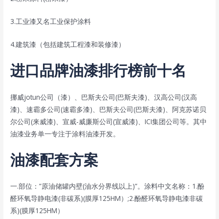
3.工业漆又名工业保护涂料
4.建筑漆（包括建筑工程漆和装修漆）
进口品牌油漆排行榜前十名
挪威jotun公司（漆）、巴斯夫公司(巴斯夫漆)、汉高公司(汉高
漆)、速霸多公司(速霸多漆)、巴斯夫公司(巴斯夫漆)、阿克苏诺贝
尔公司(来威漆)、宣威-威廉斯公司(宣威漆)、ICI集团公司等。其中
油漆业务单一专注于涂料油漆开发。
油漆配套方案
一.部位：”原油储罐内壁(油水分界线以上)”。涂料中文名称：1.酚
醛环氧导静电漆(非碳系)(膜厚125HM）;2.酚醛环氧导静电漆非碳
系)(膜厚125HM）