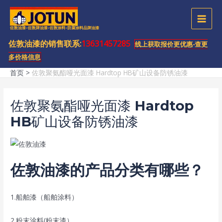
跳
至
MAI
佐敦油漆-佐敦牌油漆-佐敦涂料-防腐涂料品牌油漆
内
容
佐敦油漆的销售联系:
13631457285
MEN
线上获取报价更优惠-查更
多价格信息
首页
佐敦聚氨酯哑光面漆 Hardtop HB矿山设备防锈油漆
佐敦聚氨酯哑光面漆 Hardtop
HB矿山设备防锈油漆
佐敦油漆的产品分类有哪些？
1.船舶漆（船舶涂料）
2.粉末涂料(粉末漆）