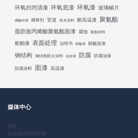
环氧底漆
环氧漆
环氧封闭清漆
玻璃鳞片
聚氨酯
管道
耐高温漆
稀释剂
粉末涂料
磷酸锌漆
脂肪族丙烯酸聚氨酯面漆
腐蚀
船舶涂料
表面处理
船舶漆
说明书
醇酸面漆
醇酸漆
防腐
钢结构
防腐油漆
钢结构防火涂料
铝粉漆
面漆
高温漆
防腐涂料
媒体中心
首页
全球进口涂料排行榜