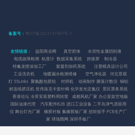
备案号：
粤ICP备2023147497号-1
友情链接：
益阳商业网
真空腔体
水溶性金属切削液
电缆故障检测
粘度计
数据采集系统
拼接屏
制冷器
特氟龙喷涂加工厂
絮凝剂加药系统
注塑模具设计公司
工业洗衣机
地暖漏水检测维修
空气净化器
河北景观
灯
55Links
聚氨酯包胶轮
对焊机
动画制作
菌落计数仪
铜铝
材连续挤压机
世伟洛克卡套针阀
化学发光定氮仪
景区票务系统
香港论坛
冷库安装
塑料周转筐
成都风机厂家
办公室架空地板
国际油漆代理
汽车配件B2B
进口工业设备
二手岛津气质联用
仪
舞台灯光厂家
橡胶衬板
氟橡胶板厂家
扭矩扳手
PCB生产厂
家
球场围网
深圳手板厂