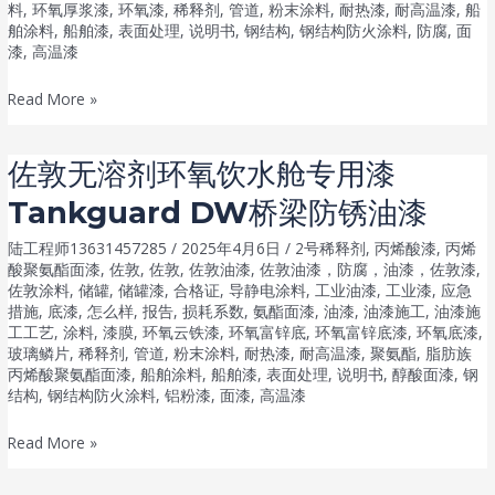
料
,
环氧厚浆漆
,
环氧漆
,
稀释剂
,
管道
,
粉末涂料
,
耐热漆
,
耐高温漆
,
船
舶涂料
,
船舶漆
,
表面处理
,
说明书
,
钢结构
,
钢结构防火涂料
,
防腐
,
面
漆
,
高温漆
佐
Read More »
敦
通
佐敦无溶剂环氧饮水舱专用漆
用
Tankguard DW桥梁防锈油漆
耐
磨
陆工程师13631457285
/
2025年4月6日
/
2号稀释剂
,
丙烯酸漆
,
丙烯
环
酸聚氨酯面漆
,
佐敦
,
佐敦
,
佐敦油漆
,
佐敦油漆，防腐，油漆，佐敦漆
,
佐敦涂料
,
储罐
,
储罐漆
,
合格证
,
导静电涂料
,
工业油漆
,
工业漆
,
应急
氧
措施
,
底漆
,
怎么样
,
报告
,
损耗系数
,
氨酯面漆
,
油漆
,
油漆施工
,
油漆施
漆
工工艺
,
涂料
,
漆膜
,
环氧云铁漆
,
环氧富锌底
,
环氧富锌底漆
,
环氧底漆
,
Jotacote
玻璃鳞片
,
稀释剂
,
管道
,
粉末涂料
,
耐热漆
,
耐高温漆
,
聚氨酯
,
脂肪族
Universal
丙烯酸聚氨酯面漆
,
船舶涂料
,
船舶漆
,
表面处理
,
说明书
,
醇酸面漆
,
钢
结构
,
钢结构防火涂料
,
铝粉漆
,
面漆
,
高温漆
80
耐
佐
Read More »
化
敦
学