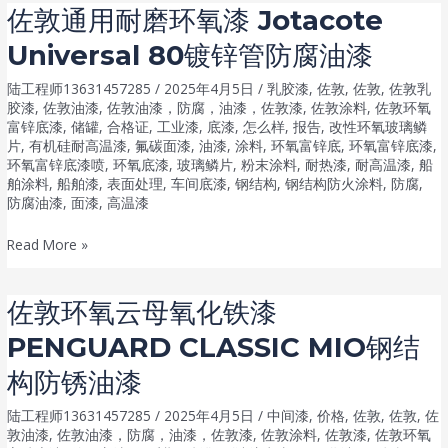
无
佐敦通用耐磨环氧漆 Jotacote
性
溶
防
Universal 80镀锌管防腐油漆
剂
锈
环
陆工程师13631457285
/
2025年4月5日
/
乳胶漆
,
佐敦
,
佐敦
,
佐敦乳
油
氧
胶漆
,
佐敦油漆
,
佐敦油漆，防腐，油漆，佐敦漆
,
佐敦涂料
,
佐敦环氧
漆
富锌底漆
,
储罐
,
合格证
,
工业漆
,
底漆
,
怎么样
,
报告
,
改性环氧玻璃鳞
饮
片
,
有机硅耐高温漆
,
氟碳面漆
,
油漆
,
涂料
,
环氧富锌底
,
环氧富锌底漆
,
水
环氧富锌底漆喷
,
环氧底漆
,
玻璃鳞片
,
粉末涂料
,
耐热漆
,
耐高温漆
,
船
舱
舶涂料
,
船舶漆
,
表面处理
,
车间底漆
,
钢结构
,
钢结构防火涂料
,
防腐
,
专
防腐油漆
,
面漆
,
高温漆
用
佐
Read More »
漆
敦
Tankguard
通
DW
佐敦环氧云母氧化铁漆
用
桥
PENGUARD CLASSIC MIO钢结
耐
梁
磨
构防锈油漆
防
环
锈
陆工程师13631457285
/
2025年4月5日
/
中间漆
,
价格
,
佐敦
,
佐敦
,
佐
氧
油
敦油漆
,
佐敦油漆，防腐，油漆，佐敦漆
,
佐敦涂料
,
佐敦漆
,
佐敦环氧
漆