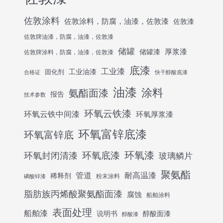
佐敦涂料
佐敦涂料，防腐，油漆，佐敦漆
佐敦漆
佐敦牌油漆，防腐，油漆，佐敦漆
储罐
厚浆漆
储罐漆
佐敦牌涂料，防腐，油漆，佐敦漆
底漆
工业漆
工业油漆
固化剂
合格证
快干醇酸底漆
油漆
涂料
氨酯面漆
报告
技术参数
环氧云铁漆
环氧云铁中间漆
环氧厚浆漆
环氧富锌底漆
环氧富锌底
环氧底漆
环氧漆
环氧封闭清漆
玻璃鳞片
聚氨酯
管道
耐高温漆
稀释剂
粉末涂料
磷酸锌漆
脂肪族丙烯酸聚氨酯面漆
腐蚀
船舶涂料
表面处理
船舶漆
说明书
醇酸面漆
醇酸漆