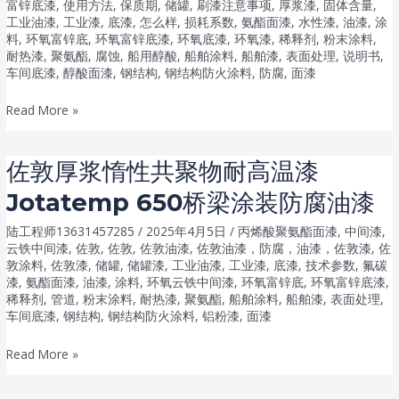
漆
富锌底漆
,
使用方法
,
保质期
,
储罐
,
刷漆注意事项
,
厚浆漆
,
固体含量
,
Jotacote
工业油漆
,
工业漆
,
底漆
,
怎么样
,
损耗系数
,
氨酯面漆
,
水性漆
,
油漆
,
涂
料
,
环氧富锌底
,
环氧富锌底漆
,
环氧底漆
,
环氧漆
,
稀释剂
,
粉末涂料
,
Universal
耐热漆
,
聚氨酯
,
腐蚀
,
船用醇酸
,
船舶涂料
,
船舶漆
,
表面处理
,
说明书
,
80
车间底漆
,
醇酸面漆
,
钢结构
,
钢结构防火涂料
,
防腐
,
面漆
镀
锌
佐
Read More »
管
敦
防
环
佐敦厚浆惰性共聚物耐高温漆
腐
氧
Jotatemp 650桥梁涂装防腐油漆
油
云
漆
母
陆工程师13631457285
/
2025年4月5日
/
丙烯酸聚氨酯面漆
,
中间漆
,
氧
云铁中间漆
,
佐敦
,
佐敦
,
佐敦油漆
,
佐敦油漆，防腐，油漆，佐敦漆
,
佐
敦涂料
,
佐敦漆
,
储罐
,
储罐漆
,
工业油漆
,
工业漆
,
底漆
,
技术参数
,
氟碳
化
漆
,
氨酯面漆
,
油漆
,
涂料
,
环氧云铁中间漆
,
环氧富锌底
,
环氧富锌底漆
,
铁
稀释剂
,
管道
,
粉末涂料
,
耐热漆
,
聚氨酯
,
船舶涂料
,
船舶漆
,
表面处理
,
漆
车间底漆
,
钢结构
,
钢结构防火涂料
,
铝粉漆
,
面漆
PENGUARD
佐
Read More »
CLASSIC
敦
MIO
厚
钢