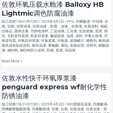
佐敦环氧压载水舱漆 Balloxy HB
浆
结
Lightmic调色防腐油漆
惰
构
性
防
陆工程师13631457285
/
2025年4月5日
/
PPG
,
丙烯酸漆
,
中间漆
,
佐
共
锈
敦
,
佐敦
,
佐敦油漆
,
佐敦油漆，防腐，油漆，佐敦漆
,
佐敦涂料
,
储罐
,
合格证
,
固体含量
,
导静电涂料
,
工业油漆
,
工业漆
,
应急措施
,
底漆
,
报
聚
油
告
,
无机富锌底漆
,
机富锌底漆
,
氟碳面漆
,
油漆
,
涂料
,
环氧云铁漆
,
环
物
漆
氧富锌底
,
环氧富锌底漆
,
环氧底漆
,
环氧漆
,
玻璃鳞片
,
稀释剂
,
耐热漆
,
耐
耐高温有机硅涂料
,
耐高温漆
,
聚氨酯
,
腐蚀
,
表面处理
,
说明书
,
醇酸面
高
漆
,
钢结构
,
钢结构防火涂料
,
防腐
,
面漆
,
高温漆
温
佐
Read More »
漆
敦
Jotatemp
环
650
佐敦水性快干环氧厚浆漆
氧
桥
penguard express wf耐化学性
压
梁
载
防锈油漆
涂
水
装
陆工程师13631457285
/
2025年4月3日
/
800度耐高温漆
,
丙烯酸漆
,
舱
防
丙烯酸聚氨酯面漆
,
丙烯酸面漆
,
佐敦
,
佐敦
,
佐敦油漆
,
佐敦油漆，防
漆