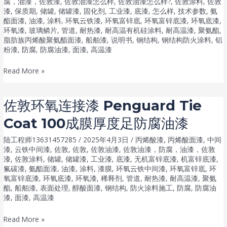
腐
腐，油漆，佐敦漆
,
佐敦油漆怎么样
,
佐敦油漆怎么样?
,
佐敦涂料
,
佐敦
Balloxy
漆
,
保质期
,
储罐
,
储罐漆
,
固化剂
,
工业漆
,
底漆
,
怎么样
,
技术参数
,
氨
油
酯面漆
,
油漆
,
涂料
,
环氧云铁漆
,
环氧富锌底
,
环氧富锌底漆
,
环氧底漆
,
HB
漆
环氧漆
,
玻璃鳞片
,
管道
,
耐热漆
,
耐高温有机硅涂料
,
耐高温漆
,
聚氨酯
,
Lightmic
脂肪族丙烯酸聚氨酯面漆
,
船舶漆
,
说明书
,
钢结构
,
钢结构防火涂料
,
铝
调
粉漆
,
防腐
,
防腐油漆
,
面漆
,
高温漆
色
佐
Read More »
防
敦
腐
水
油
佐敦环氧连接漆 Penguard Tie
性
漆
Coat 100成膜厚度足防腐油漆
快
干
陆工程师13631457285
/
2025年4月3日
/
丙烯酸漆
,
丙烯酸面漆
,
中间
环
漆
,
云铁中间漆
,
佐敦
,
佐敦
,
佐敦油漆
,
佐敦油漆，防腐，油漆，佐敦
漆
,
佐敦涂料
,
储罐
,
储罐漆
,
工业漆
,
底漆
,
无机富锌底漆
,
机富锌底漆
,
氧
氟碳漆
,
氨酯面漆
,
油漆
,
涂料
,
漆膜
,
环氧云铁中间漆
,
环氧富锌底
,
环
厚
氧富锌底漆
,
环氧底漆
,
环氧漆
,
稀释剂
,
管道
,
耐热漆
,
耐高温漆
,
聚氨
浆
酯
,
船舶漆
,
表面处理
,
醇酸面漆
,
钢结构
,
防火涂料施工
,
防腐
,
防腐油
漆
漆
,
面漆
,
高温漆
penguard
佐
Read More »
express