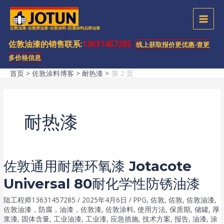
跳
至
MAI
佐敦油漆-佐敦牌油漆-佐敦涂料-防腐涂料品牌油漆
内
容
佐敦油漆的销售联系:
13631457285
MEN
线上获取报价更优惠-查更
多价格信息
首页
佐敦涂料博客
耐热漆
第 2 页
耐热漆
佐敦通用耐磨环氧漆 Jotacote
Universal 80耐化学性防锈油漆
陆工程师13631457285
/
2025年4月6日
/
PPG
,
佐敦
,
佐敦
,
佐敦油漆
,
佐敦油漆，防腐，油漆，佐敦漆
,
佐敦涂料
,
使用方法
,
保质期
,
储罐
,
厚
浆漆
,
固体含量
,
工业油漆
,
工业漆
,
应急措施
,
技术方案
,
报告
,
油漆
,
涂