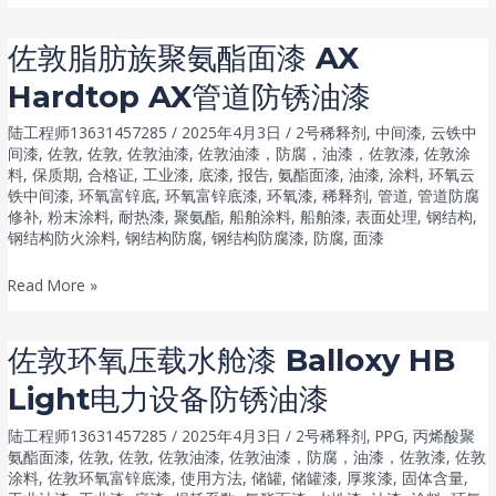
敦
wf
环
耐
佐敦脂肪族聚氨酯面漆 AX
氧
化
Hardtop AX管道防锈油漆
连
学
接
性
陆工程师13631457285
/
2025年4月3日
/
2号稀释剂
,
中间漆
,
云铁中
漆
间漆
,
佐敦
,
佐敦
,
佐敦油漆
,
佐敦油漆，防腐，油漆，佐敦漆
,
佐敦涂
防
料
,
保质期
,
合格证
,
工业漆
,
底漆
,
报告
,
氨酯面漆
,
油漆
,
涂料
,
环氧云
Penguard
锈
铁中间漆
,
环氧富锌底
,
环氧富锌底漆
,
环氧漆
,
稀释剂
,
管道
,
管道防腐
Tie
油
修补
,
粉末涂料
,
耐热漆
,
聚氨酯
,
船舶涂料
,
船舶漆
,
表面处理
,
钢结构
,
Coat
钢结构防火涂料
,
钢结构防腐
,
钢结构防腐漆
,
防腐
,
面漆
漆
100
佐
Read More »
成
敦
膜
脂
厚
佐敦环氧压载水舱漆 Balloxy HB
肪
度
Light电力设备防锈油漆
族
足
聚
防
陆工程师13631457285
/
2025年4月3日
/
2号稀释剂
,
PPG
,
丙烯酸聚
氨
腐
氨酯面漆
,
佐敦
,
佐敦
,
佐敦油漆
,
佐敦油漆，防腐，油漆，佐敦漆
,
佐敦
涂料
,
佐敦环氧富锌底漆
,
使用方法
,
储罐
,
储罐漆
,
厚浆漆
,
固体含量
,
酯
油