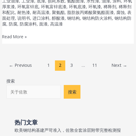
工业油漆
,
工业漆
,
底漆
,
损耗系数
,
氨酯面漆
,
水性漆
,
油漆
,
涂料
,
环氧
面
漆
厚浆漆
,
环氧富锌底
,
环氧富锌底漆
,
环氧底漆
,
环氧漆
,
稀释剂
,
稀释剂
漆
和配比
,
耐热漆
,
耐高温漆
,
聚氨酯
,
脂肪族丙烯酸聚氨酯面漆
,
腐蚀
,
表
AX
面处理
,
说明书
,
进口涂料
,
醇酸漆
,
钢结构
,
钢结构防火涂料
,
钢结构防
腐
,
防腐
,
防腐涂料
,
面漆
,
高温漆
Hardtop
AX
佐
Read More »
管
敦
道
环
防
氧
锈
Post
←
Previous
1
2
3
…
11
Next
→
压
油
pagination
载
漆
搜索
水
舱
搜索
漆
Balloxy
HB
Light
热门文章
电
欧美钢结构基建严苛准入，佐敦全套涂层附带完整检测报
力