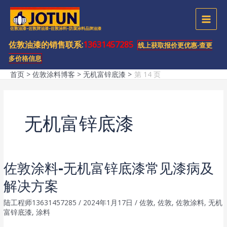
跳
至
MAI
佐敦油漆-佐敦牌油漆-佐敦涂料-防腐涂料品牌油漆
内
容
佐敦油漆的销售联系:
13631457285
MEN
线上获取报价更优惠-查更
多价格信息
首页
佐敦涂料博客
无机富锌底漆
第 14 页
无机富锌底漆
佐敦涂料-无机富锌底漆常见漆病及
解决方案
陆工程师13631457285
/
2024年1月17日
/
佐敦
,
佐敦
,
佐敦涂料
,
无机
富锌底漆
,
涂料