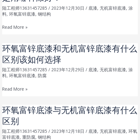
面
料
案
陆工程师13631457285
/
2023年12月30日
/
底漆
,
无机富锌底漆
,
涂
漆
的
料
,
环氧富锌底漆
,
钢结构
吗
特
环
Read More »
点
氧
&
富
施
环氧富锌底漆和无机富锌底漆有什么
锌
工
区别该如何选择
底
方
漆
法
陆工程师13631457285
/
2023年12月29日
/
底漆
,
无机富锌底漆
,
涂
和
料
,
环氧富锌底漆
,
防腐
无
环
Read More »
机
氧
富
富
锌
环氧富锌底漆与无机富锌底漆有什么
锌
底
区别
底
漆，
漆
究
陆工程师13631457285
/
2023年12月18日
/
底漆
,
无机富锌底漆
,
环氧
和
竟
富锌底漆
,
重防腐
,
钢结构