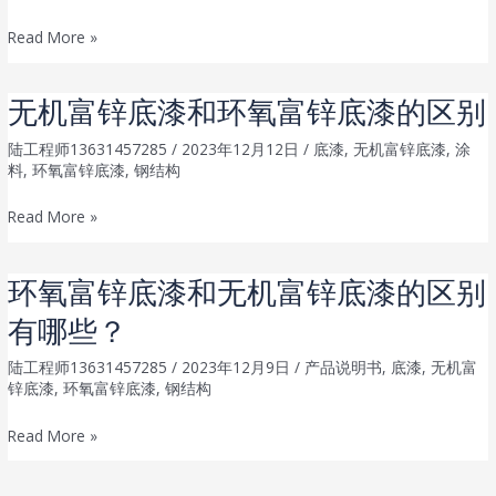
无
是
环
Read More »
机
用
氧
富
哪
富
锌
种
无机富锌底漆和环氧富锌底漆的区别
锌
底
漆
底
陆工程师13631457285
/
2023年12月12日
/
底漆
,
无机富锌底漆
,
涂
漆
好？
料
,
环氧富锌底漆
,
钢结构
漆
有
与
什
无
Read More »
无
么
机
机
区
富
环氧富锌底漆和无机富锌底漆的区别
富
别
锌
锌
该
有哪些？
底
底
如
漆
陆工程师13631457285
/
2023年12月9日
/
产品说明书
,
底漆
,
无机富
漆
何
和
锌底漆
,
环氧富锌底漆
,
钢结构
有
选
环
什
择
环
Read More »
氧
么
氧
富
区
富
锌