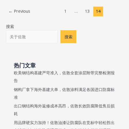
别
锌
底
Post
←
Previous
1
…
13
14
底
漆
pagination
漆
的
搜索
和
区
无
别
搜索
机
富
锌
底
热门文章
漆
欧美钢结构基建严苛准入，佐敦全套涂层附带完整检测报
的
告
区
钢构厂拿下海外基建大单，佐敦涂料满足各国进口防腐标
别
准
有
出口钢结构海外返修成本高昂，佐敦长效防腐降低售后损
哪
些？
耗
用品牌硬实力加持！佐敦油漆让防腐队在竞标中轻松胜出