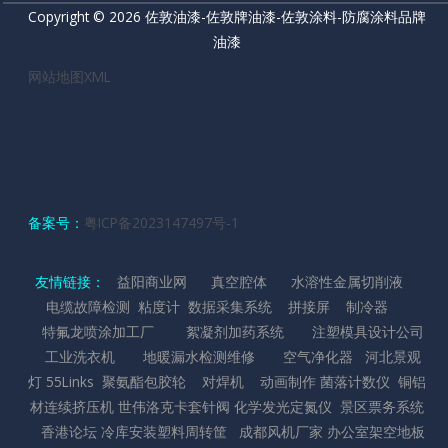
Copyright © 2026 佐敦油漆-佐敦牌油漆-佐敦涂料-防腐涂料品牌
油漆
网站地图XML
备案号：
粤ICP备2023147497号-1
友情链接：
益阳商业网
真空腔体
水溶性金属切削液
电缆故障检测
粘度计
数据采集系统
拼接屏
制冷器
特氟龙喷涂加工厂
絮凝剂加药系统
注塑模具设计公司
工业洗衣机
地暖漏水检测维修
空气净化器
河北景观
灯
55Links
聚氨酯包胶轮
对焊机
动画制作
菌落计数仪
铜铝
材连续挤压机
世伟洛克卡套针阀
化学发光定氮仪
景区票务系统
香港论坛
冷库安装
塑料周转筐
成都风机厂家
办公室架空地板