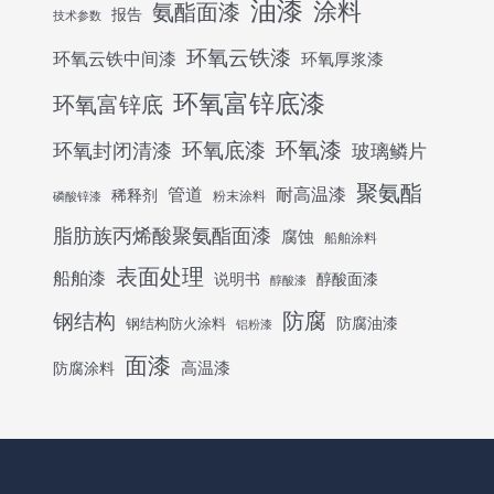
油漆
涂料
氨酯面漆
报告
技术参数
环氧云铁漆
环氧云铁中间漆
环氧厚浆漆
环氧富锌底漆
环氧富锌底
环氧底漆
环氧漆
环氧封闭清漆
玻璃鳞片
聚氨酯
管道
耐高温漆
稀释剂
粉末涂料
磷酸锌漆
脂肪族丙烯酸聚氨酯面漆
腐蚀
船舶涂料
表面处理
船舶漆
说明书
醇酸面漆
醇酸漆
防腐
钢结构
防腐油漆
钢结构防火涂料
铝粉漆
面漆
高温漆
防腐涂料