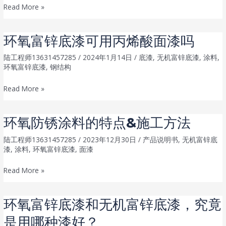
佐
Read More »
敦
涂
环氧富锌底漆可用丙烯酸面漆吗
料-
无
陆工程师13631457285
/
2024年1月14日
/
底漆
,
无机富锌底漆
,
涂料
,
环氧富锌底漆
,
钢结构
机
富
环
Read More »
锌
氧
底
富
环氧防锈涂料的特点&施工方法
漆
锌
常
底
陆工程师13631457285
/
2023年12月30日
/
产品说明书
,
无机富锌底
见
漆
,
涂料
,
环氧富锌底漆
,
面漆
漆
漆
可
环
病
Read More »
用
氧
及
丙
防
解
环氧富锌底漆和无机富锌底漆，究竟
烯
锈
决
酸
是用哪种漆好？
涂
方